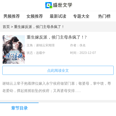
男频推荐
女频推荐
最新试读
专题大全
热门榜
首页
> 重生嫁反派，侯门主母杀疯了！
重生嫁反派，侯门主母杀疯了！?
主角：谢锦云宋闻璟
作者：佚名
状态：连载中
时间：2023-12-07
点此阅读全文
谢锦云上辈子抱着牌位嫁入永宁侯府做望门寡；敬婆母，掌中馈，尊
老爱幼，撑起摇摇欲坠的侯府；又再婆母安排......
章节目录