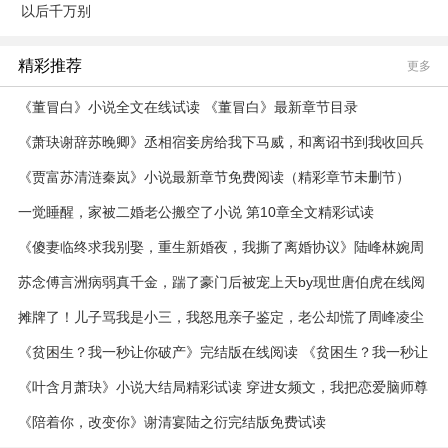
以后千万别
来找我
精彩推荐
更多
《董冒白》小说全文在线试读 《董冒白》最新章节目录
《萧玦谢辞苏晚卿》丞相宿妾房给我下马威，和离诏书到我收回兵
符小说全本在线阅读
《贾富苏清涟秦岚》小说最新章节免费阅读（精彩章节未删节）
一觉睡醒，家被二婚老公搬空了小说 第10章全文精彩试读
《傻妻临终求我别娶，重生新婚夜，我撕了离婚协议》陆峰林婉周
山章节目录精彩试读
苏念傅言洲病弱真千金，踹了豪门后被宠上天by现世唐伯虎在线阅
读
摊牌了！儿子骂我是小三，我怒甩亲子鉴定，老公却慌了周峰凌尘
王兰小说阅读 摊牌了！儿子骂我是小三，我怒甩亲子鉴定，老公却
《贫困生？我一秒让你破产》完结版在线阅读 《贫困生？我一秒让
慌了文本在线阅读
你破产》最新章节列表
《叶含月萧玦》小说大结局精彩试读 穿进女频文，我把恋爱脑师尊
救赎了小说阅读
《陪着你，改变你》谢清宴陆之衍完结版免费试读