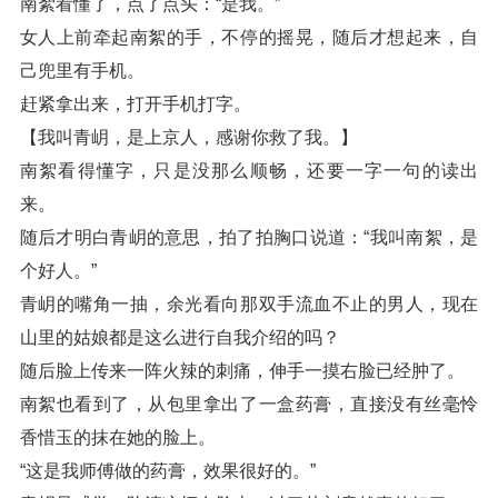
南絮看懂了，点了点头：“是我。”
女人上前牵起南絮的手，不停的摇晃，随后才想起来，自
己兜里有手机。
赶紧拿出来，打开手机打字。
【我叫青岄，是上京人，感谢你救了我。】
南絮看得懂字，只是没那么顺畅，还要一字一句的读出
来。
随后才明白青岄的意思，拍了拍胸口说道：“我叫南絮，是
个好人。”
青岄的嘴角一抽，余光看向那双手流血不止的男人，现在
山里的姑娘都是这么进行自我介绍的吗？
随后脸上传来一阵火辣的刺痛，伸手一摸右脸已经肿了。
南絮也看到了，从包里拿出了一盒药膏，直接没有丝毫怜
香惜玉的抹在她的脸上。
“这是我师傅做的药膏，效果很好的。”