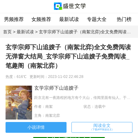
男频推荐
女频推荐
最新试读
专题大全
热门榜
首页
>
最新试读
> 玄学宗师下山追嫂子（南絮北弈)全文免费阅读无弹窗大结局_玄学宗师下山追嫂子免费阅读_笔趣阁（南絮北弈）
玄学宗师下山追嫂子（南絮北弈)全文免费阅读
无弹窗大结局_玄学宗师下山追嫂子免费阅读_
笔趣阁（南絮北弈）
热度：616℃
更新时间：2023-11-02 22:46:28
玄学宗师下山追嫂子
距京北有一夜路程的地方有个大山，传闻里面有仙人。于是这座大山成了国内受人热捧的对象，而这座大山也被誉为大道山。
作者：南絮
状态：连载中
主角：南絮北弈
阅读全文
小说详情
（下载APP阅读全文）