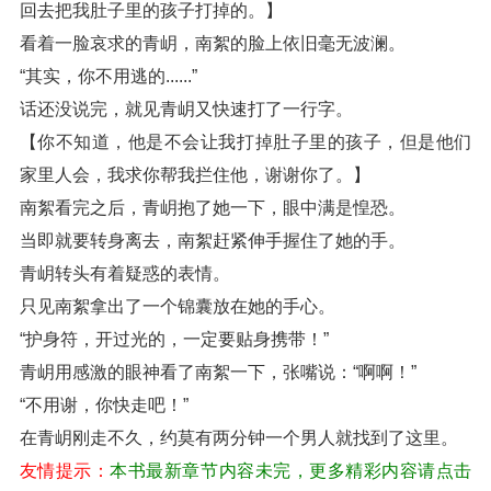
回去把我肚子里的孩子打掉的。】
看着一脸哀求的青岄，南絮的脸上依旧毫无波澜。
“其实，你不用逃的......”
话还没说完，就见青岄又快速打了一行字。
【你不知道，他是不会让我打掉肚子里的孩子，但是他们
家里人会，我求你帮我拦住他，谢谢你了。】
南絮看完之后，青岄抱了她一下，眼中满是惶恐。
当即就要转身离去，南絮赶紧伸手握住了她的手。
青岄转头有着疑惑的表情。
只见南絮拿出了一个锦囊放在她的手心。
“护身符，开过光的，一定要贴身携带！”
青岄用感激的眼神看了南絮一下，张嘴说：“啊啊！”
“不用谢，你快走吧！”
在青岄刚走不久，约莫有两分钟一个男人就找到了这里。
友情提示：
本书最新章节内容未完，更多精彩内容请点击