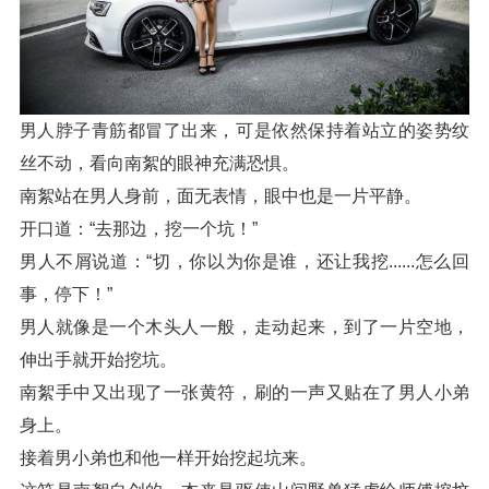
男人脖子青筋都冒了出来，可是依然保持着站立的姿势纹
丝不动，看向南絮的眼神充满恐惧。
南絮站在男人身前，面无表情，眼中也是一片平静。
开口道：“去那边，挖一个坑！”
男人不屑说道：“切，你以为你是谁，还让我挖......怎么回
事，停下！”
男人就像是一个木头人一般，走动起来，到了一片空地，
伸出手就开始挖坑。
南絮手中又出现了一张黄符，刷的一声又贴在了男人小弟
身上。
接着男小弟也和他一样开始挖起坑来。