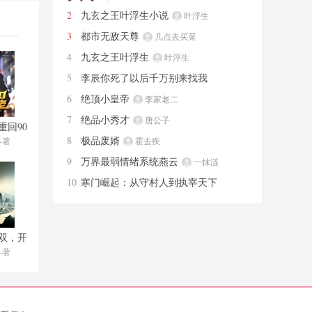
2
九玄之王叶浮生小说
叶浮生
3
都市无敌天尊
几点去买菜
4
九玄之王叶浮生
叶浮生
5
李辰你死了以后千万别来找我
辰亦
6
绝顶小皇帝
李家老二
7
绝品小秀才
唐公子
重回90
佬
8
极品废婿
-著
霍去疾
9
万界最弱情绪系统燕云
一抹涟
漪
10
寒门崛起：从守村人到执宰天下
刘杨
双，开
切菜
-著