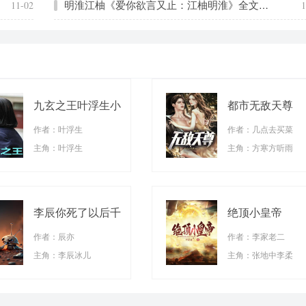
明淮江柚《爱你欲言又止：江柚明淮》全文免费阅读无弹窗大结局_(明淮江柚)
11-02
1
九玄之王叶浮生小
都市无敌天尊
说
作者：叶浮生
作者：几点去买菜
主角：叶浮生
主角：方寒方听雨
李辰你死了以后千
绝顶小皇帝
万别来找我
作者：辰亦
作者：李家老二
主角：李辰冰儿
主角：张地中李柔