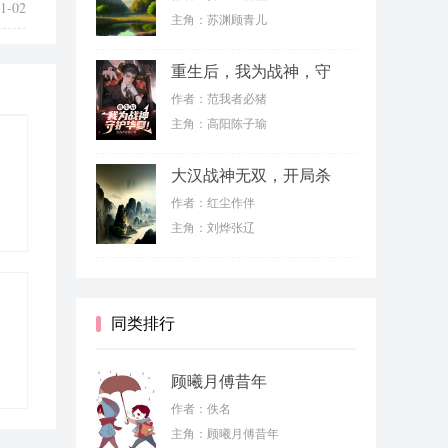
1-02
主角：苏渊顾青儿
重生后，我为战神，守
护华夏！
作者：范我者必猪
主角：高阳陈子瑜
大汉战神无双，开局杀
敌如切菜
作者：红尘作伴
主角：刘烨张辽
同类排行
顾曦月傅昔年
作者：佚名
主角：顾曦月傅昔年