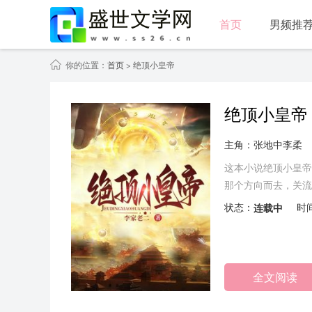
首页
男频推
你的位置：
首页
> 绝顶小皇帝
绝顶小皇帝
主角：张地中李柔
这本小说绝顶小皇帝
那个方向而去，关流
状态：
连载中
时
全文阅读