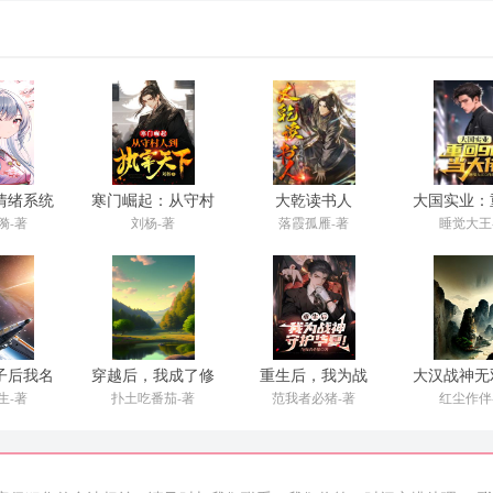
情绪系统
寒门崛起：从守村
大乾读书人
大国实业：
云
人到执宰天下
当大
漪-著
刘杨-著
落霞孤雁-著
睡觉大王
子后我名
穿越后，我成了修
重生后，我为战
大汉战神无
千古
仙界第一师傅
神，守护华夏！
局杀敌如
生-著
扑土吃番茄-著
范我者必猪-著
红尘作伴