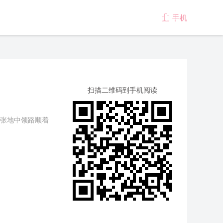
手机

版
扫描二维码到手机阅读
张地中领路顺着