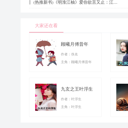
(热推新书)《明淮江柚》爱你欲言又止：江柚明淮_抖音热推爱你欲言又止：江柚明淮无弹窗阅读
大家还在看
顾曦月傅昔年
作者：佚名
主角：顾曦月傅昔年
九玄之王叶浮生
作者：叶浮生
主角：叶浮生