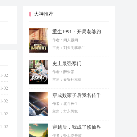
大神推荐
重生1991：开局老婆跑
了
作者：闲人很闲
主角：刘天明李翠兰
史上最强寒门
作者：醉朱颜
1-02
主角：秦安杜秋娘
1-02
穿成败家子后我名传千
1-02
古
作者：北斗长生
主角：方永阿奴
1-02
1-02
穿越后，我成了修仙界
第一师傅
作者：扑土吃番茄