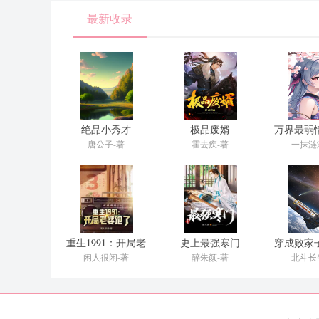
最新收录
绝品小秀才
极品废婿
万界最弱
燕
唐公子-著
霍去疾-著
一抹涟
重生1991：开局老
史上最强寒门
穿成败家
婆跑了
传
闲人很闲-著
醉朱颜-著
北斗长