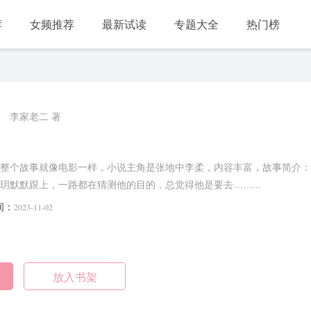
荐
女频推荐
最新试读
专题大全
热门榜
李家老二 著
整个故事就像电影一样，小说主角是张地中李柔，内容丰富，故事简介：
玥默默跟上，一路都在猜测他的目的，总觉得他是要去……...
间：
2023-11-02
放入书架