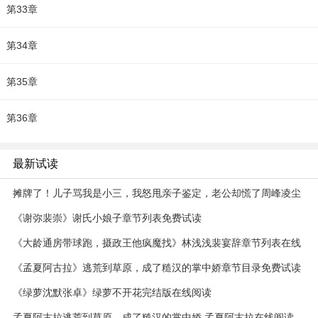
第33章
第34章
第35章
第36章
最新试读
摊牌了！儿子骂我是小三，我怒甩亲子鉴定，老公却慌了周峰凌尘
王兰小说阅读 摊牌了！儿子骂我是小三，我怒甩亲子鉴定，老公却
《谢弥裴崇》谢氏小娘子章节列表免费试读
慌了文本在线阅读
《大龄通房带球跑，摄政王他疯魔找》林浅浅裴宴辞章节列表在线
试读
《孟夏阿古拉》逃荒到草原，成了糙汉的掌中娇章节目录免费试读
《绿萝沈默张卓》绿萝不开花完结版在线阅读
孟夏阿古拉逃荒到草原，成了糙汉的掌中娇 孟夏阿古拉在线阅读