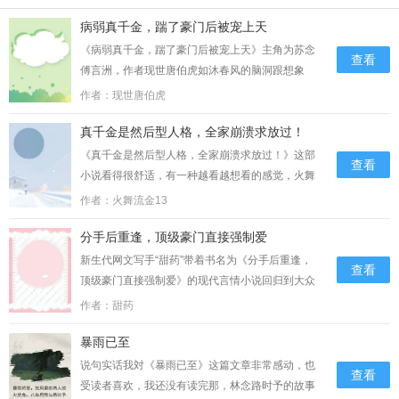
病弱真千金，踹了豪门后被宠上天
《病弱真千金，踹了豪门后被宠上天》主角为苏念
查看
傅言洲，作者现世唐伯虎如沐春风的脑洞跟想象
力，情节环环相扣，下面就给各位介绍一下。凭什
作者：现世唐伯虎
么？凭什么那个女人什么都不用做，就能得到别人
真千金是然后型人格，全家崩溃求放过！
的帮助？而她，费尽心机，讨好所有人，到头来却
可能什么都得不到？“爸，现在……...
《真千金是然后型人格，全家崩溃求放过！》这部
查看
小说看得很舒适，有一种越看越想看的感觉，火舞
流金13笔下这部小说有一种神秘色彩，还有小说还
作者：火舞流金13
有很多笑点令人看得不乏味.非常不错的一部小说！
分手后重逢，顶级豪门直接强制爱
主要讲述的是：「你个乡巴佬！娇娇在沈家养了十
八年，她就是我唯一的妹妹！你别以为流着沈家的
新生代网文写手“甜药”带着书名为《分手后重逢，
查看
血就能骑到她头上！你连她一根头发丝都比不
顶级豪门直接强制爱》的现代言情小说回归到大众
上！」……...
视线。这本小说以其独特的背景设定和出色的剧情
作者：甜药
展开，吸引了众多读者的关注。哪怕是骗局她也决
暴雨已至
定要会会这位神秘人物。舒蕾强调道：“你认真点，
我可没框你！这位大佬在江城那可是说一不二的，
说句实话我対《暴雨已至》这篇文章非常感动，也
查看
有投资之神的称……...
受读者喜欢，我还没有读完那，林念路时予的故事