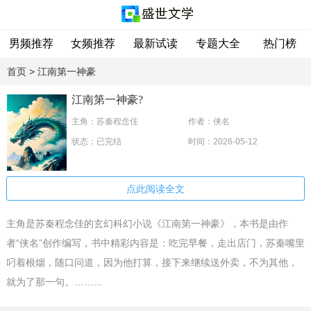
男频推荐
女频推荐
最新试读
专题大全
热门榜
首页
> 江南第一神豪
江南第一神豪?
主角：苏秦程念佳
作者：侠名
状态：已完结
时间：2026-05-12
点此阅读全文
主角是苏秦程念佳的玄幻科幻小说《江南第一神豪》，本书是由作
者“侠名”创作编写，书中精彩内容是：吃完早餐，走出店门，苏秦嘴里
叼着根烟，随口问道，因为他打算，接下来继续送外卖，不为其他，
就为了那一句。……...