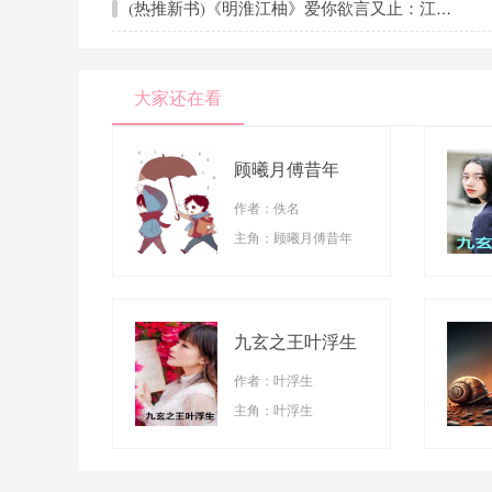
(热推新书)《明淮江柚》爱你欲言又止：江柚明淮_抖音热推爱你欲言又止：江柚明淮无弹窗阅读
大家还在看
顾曦月傅昔年
作者：佚名
主角：顾曦月傅昔年
九玄之王叶浮生
作者：叶浮生
主角：叶浮生