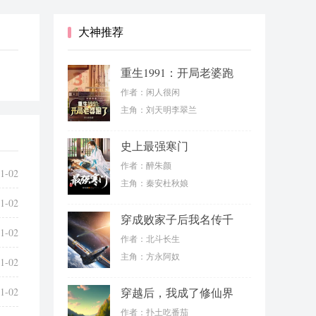
大神推荐
重生1991：开局老婆跑
了
作者：闲人很闲
主角：刘天明李翠兰
史上最强寒门
作者：醉朱颜
1-02
主角：秦安杜秋娘
1-02
穿成败家子后我名传千
1-02
古
作者：北斗长生
主角：方永阿奴
1-02
1-02
穿越后，我成了修仙界
第一师傅
作者：扑土吃番茄