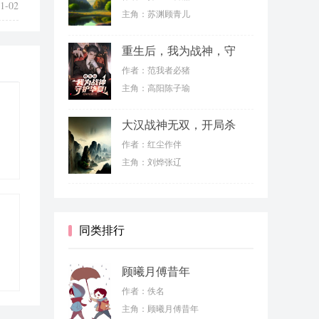
1-02
主角：苏渊顾青儿
重生后，我为战神，守
护华夏！
作者：范我者必猪
主角：高阳陈子瑜
大汉战神无双，开局杀
敌如切菜
作者：红尘作伴
主角：刘烨张辽
同类排行
顾曦月傅昔年
作者：佚名
主角：顾曦月傅昔年