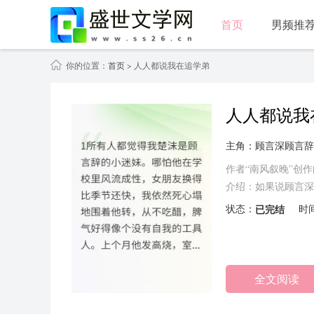
首页
男频推
你的位置：
首页
> 人人都说我在追学弟
人人都说我
主角：顾言深顾言辞
作者“南风叙晚”创
介绍：如果说顾言深
朋友如走马灯般更换，
状态：
已完结
时
全文阅读