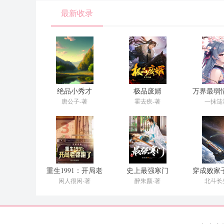
最新收录
绝品小秀才
极品废婿
万界最弱
燕
唐公子-著
霍去疾-著
一抹涟
重生1991：开局老
史上最强寒门
穿成败家
婆跑了
传
闲人很闲-著
醉朱颜-著
北斗长