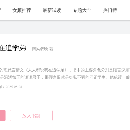
荐
女频推荐
最新试读
专题大全
热门榜
在追学弟
南风叙晚 著
作的现代言情文《人人都说我在追学弟》，书中的主要角色分别是顾言深
是温润如玉的谦谦君子，那顾言辞就是桀骜不驯的问题学生。他成绩一般
完全是个标……...
间：
2025-08-28
放入书架