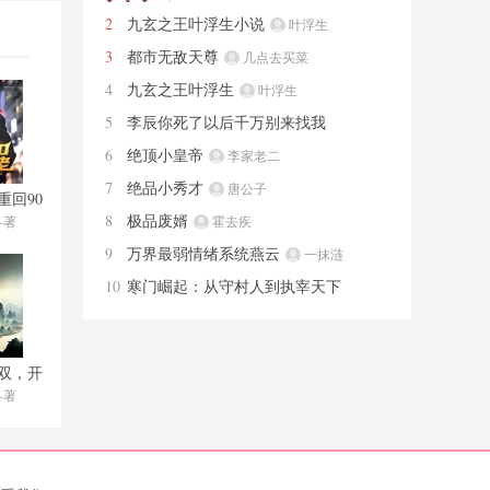
2
九玄之王叶浮生小说
叶浮生
3
都市无敌天尊
几点去买菜
4
九玄之王叶浮生
叶浮生
5
李辰你死了以后千万别来找我
辰亦
6
绝顶小皇帝
李家老二
7
绝品小秀才
唐公子
重回90
佬
8
极品废婿
-著
霍去疾
9
万界最弱情绪系统燕云
一抹涟
漪
10
寒门崛起：从守村人到执宰天下
刘杨
双，开
切菜
-著