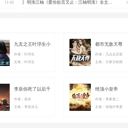
明淮江柚《爱你欲言又止：江柚明淮》全文免费阅读无弹窗大结局_(明淮江柚)
11-02
1
九玄之王叶浮生小
都市无敌天尊
说
作者：叶浮生
作者：几点去买菜
主角：叶浮生
主角：方寒方听雨
李辰你死了以后千
绝顶小皇帝
万别来找我
作者：辰亦
作者：李家老二
主角：李辰冰儿
主角：张地中李柔