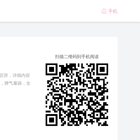
手机

版
扫描二维码到手机阅读
顾言辞，详细内容
，脾气暴躁，女