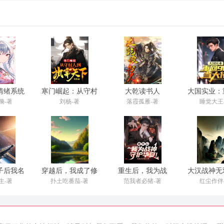
情绪系统
寒门崛起：从守村
大乾读书人
大国实业：
云
人到执宰天下
当大
漪-著
刘杨-著
落霞孤雁-著
睡觉大王
子后我名
穿越后，我成了修
重生后，我为战
大汉战神无
千古
仙界第一师傅
神，守护华夏！
局杀敌如
生-著
扑土吃番茄-著
范我者必猪-著
红尘作伴