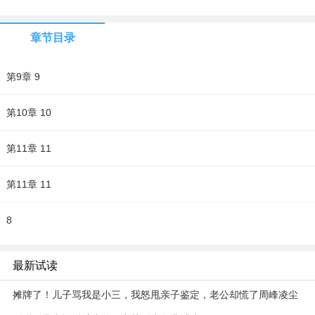
章节目录
第9章 9
第10章 10
第11章 11
第11章 11
8
最新试读
摊牌了！儿子骂我是小三，我怒甩亲子鉴定，老公却慌了周峰凌尘
王兰小说阅读 摊牌了！儿子骂我是小三，我怒甩亲子鉴定，老公却