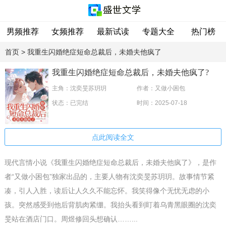
男频推荐
女频推荐
最新试读
专题大全
热门榜
首页
> 我重生闪婚绝症短命总裁后，未婚夫他疯了
我重生闪婚绝症短命总裁后，未婚夫他疯了?
主角：沈奕旻苏玥玥
作者：又做小困包
状态：已完结
时间：2025-07-18
点此阅读全文
现代言情小说《我重生闪婚绝症短命总裁后，未婚夫他疯了》，是作
者“又做小困包”独家出品的，主要人物有沈奕旻苏玥玥。故事情节紧
凑，引人入胜，读后让人久久不能忘怀。我笑得像个无忧无虑的小
孩。突然感受到他后背肌肉紧绷。我抬头看到盯着乌青黑眼圈的沈奕
旻站在酒店门口。周煜修回头想确认……...