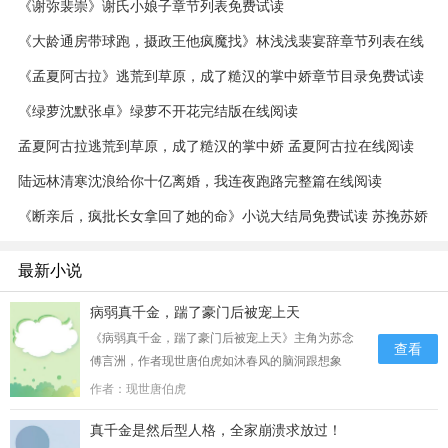
《谢弥裴崇》谢氏小娘子章节列表免费试读
慌了文本在线阅读
《大龄通房带球跑，摄政王他疯魔找》林浅浅裴宴辞章节列表在线
试读
《孟夏阿古拉》逃荒到草原，成了糙汉的掌中娇章节目录免费试读
《绿萝沈默张卓》绿萝不开花完结版在线阅读
孟夏阿古拉逃荒到草原，成了糙汉的掌中娇 孟夏阿古拉在线阅读
陆远林清寒沈浪给你十亿离婚，我连夜跑路完整篇在线阅读
《断亲后，疯批长女拿回了她的命》小说大结局免费试读 苏挽苏娇
苏大强小说阅读
最新小说
病弱真千金，踹了豪门后被宠上天
《病弱真千金，踹了豪门后被宠上天》主角为苏念
查看
傅言洲，作者现世唐伯虎如沐春风的脑洞跟想象
力，情节环环相扣，下面就给各位介绍一下。凭什
作者：现世唐伯虎
么？凭什么那个女人什么都不用做，就能得到别人
真千金是然后型人格，全家崩溃求放过！
的帮助？而她，费尽心机，讨好所有人，到头来却